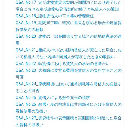
Q&A_No.17_定期建物賃貸借契約が期間満了により終了した
場合における定期建物転貸借契約の終了と転借人への通知
Q&A_No.18_建物賃借人の草木等の管理責任
Q&A_No.19_期間満了時に確実に退去を求める場合の建物賃
貸借契約の種類
Q&A_No.20_建物の一部を間借りする場合の借地借家法の適
用
Q&A_No.21_相続人のいない建物賃借人が死亡した場合にお
いて相続人でない内縁の同居人が存在したときの取扱い
Q&A_No.22_転貸借における賃貸人の承諾の意味合い
Q&A_No.23_大修繕に要する費用を賃借人の負担することの
可否
Q&A_No.24_原状回復において通常損耗等を賃借人の負担す
ることの可否
Q&A_No.25_賃借人による敷金充当の請求
Q&A_No.26_雑居ビルの敷地又は共用部分における賃借人の
看板使用の取扱い
Q&A_No.27_賃貸物件の表示面積と実測面積が相違した場合
の賃料の取扱い