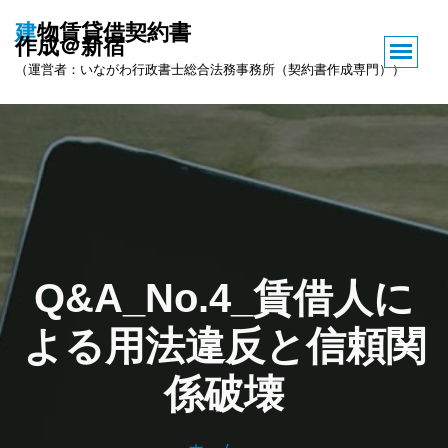
コ
建物賃貸借契約書
ン
作成＠新宿
テ
（運営者：いながわ行政書士総合法務事務所（契約書作成専門））
ン
ツ
へ
ス
キ
ッ
プ
Q&A_No.4_賃借人に
よる用法違反と信頼関
係破壊