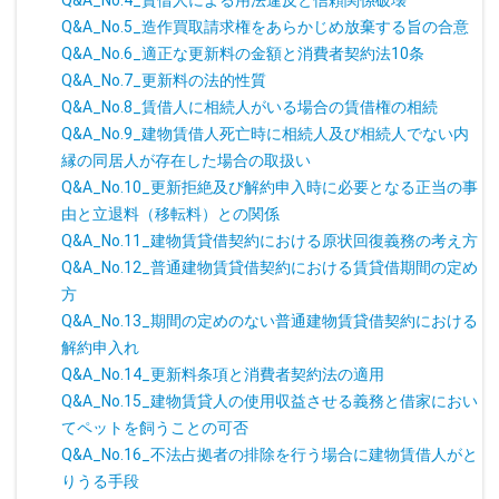
Q&A_No.4_賃借人による用法違反と信頼関係破壊
Q&A_No.5_造作買取請求権をあらかじめ放棄する旨の合意
Q&A_No.6_適正な更新料の金額と消費者契約法10条
Q&A_No.7_更新料の法的性質
Q&A_No.8_賃借人に相続人がいる場合の賃借権の相続
Q&A_No.9_建物賃借人死亡時に相続人及び相続人でない内
縁の同居人が存在した場合の取扱い
Q&A_No.10_更新拒絶及び解約申入時に必要となる正当の事
由と立退料（移転料）との関係
Q&A_No.11_建物賃貸借契約における原状回復義務の考え方
Q&A_No.12_普通建物賃貸借契約における賃貸借期間の定め
方
Q&A_No.13_期間の定めのない普通建物賃貸借契約における
解約申入れ
Q&A_No.14_更新料条項と消費者契約法の適用
Q&A_No.15_建物賃貸人の使用収益させる義務と借家におい
てペットを飼うことの可否
Q&A_No.16_不法占拠者の排除を行う場合に建物賃借人がと
りうる手段