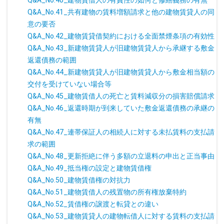
Q&A_No.40_建物賃借人の有責性の如何と修繕義務の有無
Q&A_No.41_共有建物の賃料増額請求と他の建物賃貸人の同
意の要否
Q&A_No.42_建物賃貸借契約における全面禁煙条項の有効性
Q&A_No.43_新建物賃貸人が旧建物賃貸人から承継する敷金
返還債務の範囲
Q&A_No.44_新建物賃貸人が旧建物賃貸人から敷金相当額の
交付を受けていない場合等
Q&A_No.45_建物賃借人の死亡と賃料減収分の損害賠償請求
Q&A_No.46_返還時期が到来していた敷金返還債務の承継の
有無
Q&A_No.47_連帯保証人の相続人に対する未払賃料の支払請
求の範囲
Q&A_No.48_更新拒絶に伴う多額の立退料の申出と正当事由
Q&A_No.49_抵当権の設定と建物賃借権
Q&A_No.50_建物賃借権の対抗力
Q&A_No.51_建物賃借人の残置物の所有権放棄特約
Q&A_No.52_賃借権の譲渡と転貸との違い
Q&A_No.53_建物賃貸人の建物転借人に対する賃料の支払請