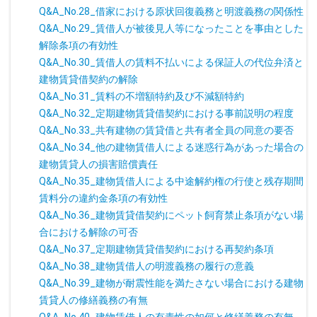
Q&A_No.28_借家における原状回復義務と明渡義務の関係性
Q&A_No.29_賃借人が被後見人等になったことを事由とした
解除条項の有効性
Q&A_No.30_賃借人の賃料不払いによる保証人の代位弁済と
建物賃貸借契約の解除
Q&A_No.31_賃料の不増額特約及び不減額特約
Q&A_No.32_定期建物賃貸借契約における事前説明の程度
Q&A_No.33_共有建物の賃貸借と共有者全員の同意の要否
Q&A_No.34_他の建物賃借人による迷惑行為があった場合の
建物賃貸人の損害賠償責任
Q&A_No.35_建物賃借人による中途解約権の行使と残存期間
賃料分の違約金条項の有効性
Q&A_No.36_建物賃貸借契約にペット飼育禁止条項がない場
合における解除の可否
Q&A_No.37_定期建物賃貸借契約における再契約条項
Q&A_No.38_建物賃借人の明渡義務の履行の意義
Q&A_No.39_建物が耐震性能を満たさない場合における建物
賃貸人の修繕義務の有無