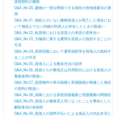
貸借契約の種類
Q&A_No.20_建物の一部を間借りする場合の借地借家法の適
用
Q&A_No.21_相続人のいない建物賃借人が死亡した場合にお
いて相続人でない内縁の同居人が存在したときの取扱い
Q&A_No.22_転貸借における賃貸人の承諾の意味合い
Q&A_No.23_大修繕に要する費用を賃借人の負担することの
可否
Q&A_No.24_原状回復において通常損耗等を賃借人の負担す
ることの可否
Q&A_No.25_賃借人による敷金充当の請求
Q&A_No.26_雑居ビルの敷地又は共用部分における賃借人の
看板使用の取扱い
Q&A_No.27_賃貸物件の表示面積と実測面積が相違した場合
の賃料の取扱い
Q&A_No.28_借家における原状回復義務と明渡義務の関係性
Q&A_No.29_賃借人が被後見人等になったことを事由とした
解除条項の有効性
Q&A_No.30_賃借人の賃料不払いによる保証人の代位弁済と