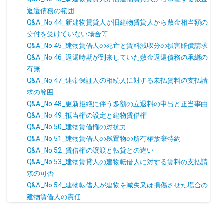
返還債務の範囲
Q&A_No.44_新建物賃貸人が旧建物賃貸人から敷金相当額の
交付を受けていない場合等
Q&A_No.45_建物賃借人の死亡と賃料減収分の損害賠償請求
Q&A_No.46_返還時期が到来していた敷金返還債務の承継の
有無
Q&A_No.47_連帯保証人の相続人に対する未払賃料の支払請
求の範囲
Q&A_No.48_更新拒絶に伴う多額の立退料の申出と正当事由
Q&A_No.49_抵当権の設定と建物賃借権
Q&A_No.50_建物賃借権の対抗力
Q&A_No.51_建物賃借人の残置物の所有権放棄特約
Q&A_No.52_賃借権の譲渡と転貸との違い
Q&A_No.53_建物賃貸人の建物転借人に対する賃料の支払請
求の可否
Q&A_No.54_建物転借人が建物を滅失又は損傷させた場合の
建物賃借人の責任