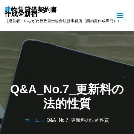
コ
建物賃貸借契約書
ン
作成＠新宿
テ
（運営者：いながわ行政書士総合法務事務所（契約書作成専門））
ン
ツ
へ
ス
キ
ッ
プ
Q&A_No.7_更新料の
法的性質
ホーム
Q&A_No.7_更新料の法的性質