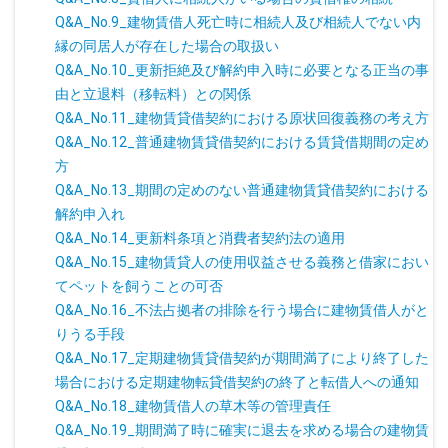
Q&A_No.9_建物賃借人死亡時に相続人及び相続人でない内
縁の同居人が存在した場合の取扱い
Q&A_No.10_更新拒絶及び解約申入時に必要となる正当の事
由と立退料（移転料）との関係
Q&A_No.11_建物賃貸借契約における原状回復義務の考え方
Q&A_No.12_普通建物賃貸借契約における賃貸借期間の定め
方
Q&A_No.13_期間の定めのない普通建物賃貸借契約における
解約申入れ
Q&A_No.14_更新料条項と消費者契約法の適用
Q&A_No.15_建物賃貸人の使用収益させる義務と借家におい
てペットを飼うことの可否
Q&A_No.16_不法占拠者の排除を行う場合に建物賃借人がと
りうる手段
Q&A_No.17_定期建物賃貸借契約が期間満了により終了した
場合における定期建物転貸借契約の終了と転借人への通知
Q&A_No.18_建物賃借人の草木等の管理責任
Q&A_No.19_期間満了時に確実に退去を求める場合の建物賃