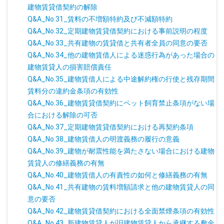
建物賃貸借契約の解除
Q&A_No.31_賃料の不増額特約及び不減額特約
Q&A_No.32_定期建物賃貸借契約における事前説明の程度
Q&A_No.33_共有建物の賃貸借と共有者全員の同意の要否
Q&A_No.34_他の建物賃借人による迷惑行為があった場合の
建物賃貸人の損害賠償責任
Q&A_No.35_建物賃借人による中途解約権の行使と残存期間
賃料分の違約金条項の有効性
Q&A_No.36_建物賃貸借契約にペット飼育禁止条項がない場
合における解除の可否
Q&A_No.37_定期建物賃貸借契約における再契約条項
Q&A_No.38_建物賃借人の明渡義務の履行の意義
Q&A_No.39_建物が耐震性能を満たさない場合における建物
賃貸人の修繕義務の有無
Q&A_No.40_建物賃借人の有責性の如何と修繕義務の有無
Q&A_No.41_共有建物の賃料増額請求と他の建物賃貸人の同
意の要否
Q&A_No.42_建物賃貸借契約における全面禁煙条項の有効性
Q&A_No.43_新建物賃貸人が旧建物賃貸人から承継する敷金