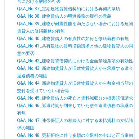
合における解除の可否
Q&A_No.37_定期建物賃貸借契約における再契約条項
Q&A_No.38_建物賃借人の明渡義務の履行の意義
Q&A_No.39_建物が耐震性能を満たさない場合における建物
賃貸人の修繕義務の有無
Q&A_No.40_建物賃借人の有責性の如何と修繕義務の有無
Q&A_No.41_共有建物の賃料増額請求と他の建物賃貸人の同
意の要否
Q&A_No.42_建物賃貸借契約における全面禁煙条項の有効性
Q&A_No.43_新建物賃貸人が旧建物賃貸人から承継する敷金
返還債務の範囲
Q&A_No.44_新建物賃貸人が旧建物賃貸人から敷金相当額の
交付を受けていない場合等
Q&A_No.45_建物賃借人の死亡と賃料減収分の損害賠償請求
Q&A_No.46_返還時期が到来していた敷金返還債務の承継の
有無
Q&A_No.47_連帯保証人の相続人に対する未払賃料の支払請
求の範囲
Q&A_No.48_更新拒絶に伴う多額の立退料の申出と正当事由