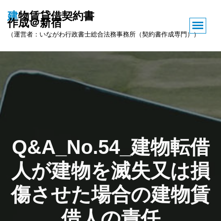
コ
建物賃貸借契約書
ン
作成＠新宿
テ
（運営者：いながわ行政書士総合法務事務所（契約書作成専門））
ン
ツ
へ
ス
キ
ッ
プ
Q&A_No.54_建物転借
人が建物を滅失又は損
傷させた場合の建物賃
借人の責任