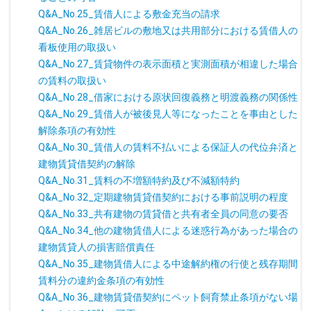
Q&A_No.25_賃借人による敷金充当の請求
Q&A_No.26_雑居ビルの敷地又は共用部分における賃借人の
看板使用の取扱い
Q&A_No.27_賃貸物件の表示面積と実測面積が相違した場合
の賃料の取扱い
Q&A_No.28_借家における原状回復義務と明渡義務の関係性
Q&A_No.29_賃借人が被後見人等になったことを事由とした
解除条項の有効性
Q&A_No.30_賃借人の賃料不払いによる保証人の代位弁済と
建物賃貸借契約の解除
Q&A_No.31_賃料の不増額特約及び不減額特約
Q&A_No.32_定期建物賃貸借契約における事前説明の程度
Q&A_No.33_共有建物の賃貸借と共有者全員の同意の要否
Q&A_No.34_他の建物賃借人による迷惑行為があった場合の
建物賃貸人の損害賠償責任
Q&A_No.35_建物賃借人による中途解約権の行使と残存期間
賃料分の違約金条項の有効性
Q&A_No.36_建物賃貸借契約にペット飼育禁止条項がない場