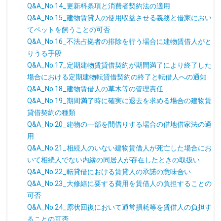
Q&A_No.14_更新料条項と消費者契約法の適用
Q&A_No.15_建物賃貸人の使用収益させる義務と借家におい
てペットを飼うことの可否
Q&A_No.16_不法占拠者の排除を行う場合に建物賃借人がと
りうる手段
Q&A_No.17_定期建物賃貸借契約が期間満了により終了した
場合における定期建物転貸借契約の終了と転借人への通知
Q&A_No.18_建物賃借人の草木等の管理責任
Q&A_No.19_期間満了時に確実に退去を求める場合の建物賃
貸借契約の種類
Q&A_No.20_建物の一部を間借りする場合の借地借家法の適
用
Q&A_No.21_相続人のいない建物賃借人が死亡した場合にお
いて相続人でない内縁の同居人が存在したときの取扱い
Q&A_No.22_転貸借における賃貸人の承諾の意味合い
Q&A_No.23_大修繕に要する費用を賃借人の負担することの
可否
Q&A_No.24_原状回復において通常損耗等を賃借人の負担す
ることの可否